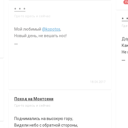
П
* * *
Где-то здесь и сейчас
* 
Где
Мой любимый
@kopotos
,
Новый день, не вешать нос!
До
....
Как
Не 
....
18.04.2017
Поход на Монтсени
Где-то здесь и сейчас
Поднимались на высокую гору,
Видели небо с обратной стороны,