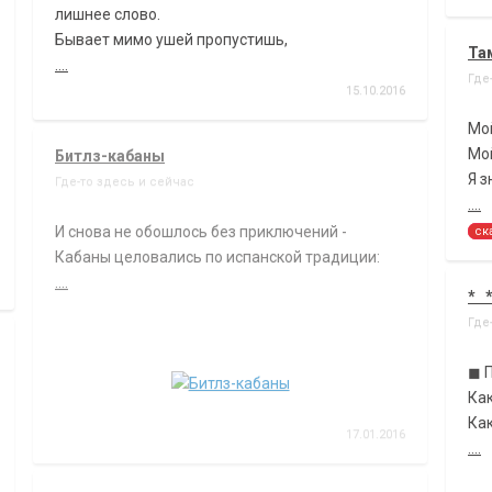
лишнее слово.
Бывает мимо ушей пропустишь,
Та
....
Где
15.10.2016
Мо
Мой
Битлз-кабаны
Я з
Где-то здесь и сейчас
....
И снова не обошлось без приключений -
ск
Кабаны целовались по испанской традиции:
....
* 
Где
◼ П
Как
Как
17.01.2016
....