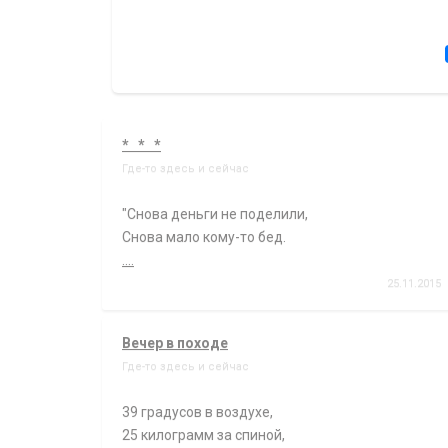
* * *
Где-то здесь и сейчас
"Снова деньги не поделили,
Снова мало кому-то бед.
....
25.11.2015
Вечер в походе
Где-то здесь и сейчас
39 градусов в воздухе,
25 килограмм за спиной,