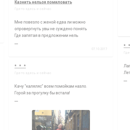
Казнить нельзя помиловать
Где-то здесь и сейчас
Мне повезло с женой едва ли можно
опровергнуть увы не суждено понять
Где запятая в предложении нель
....
* 
07.10.2017
Где
Ла
* * *
Лет
Где-то здесь и сейчас
....
Качу "каляляс" всем помойкам назло.
Горой за прогулку бы встала!
....