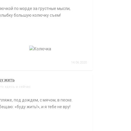
ючкой по морде за грустные мысли,
 улыбку большую колючку съем!
14.06.2020
ду жить
-то здесь и сейчас
пляже, под дождем, с мячом, в песке.
бещаю: «буду жить!», и я тебе не вру!