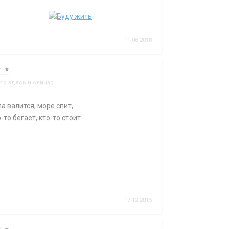
11.06.2018
* *
-то здесь и сейчас
а валится, море спит,
-то бегает, кто-то стоит.
17.12.2015