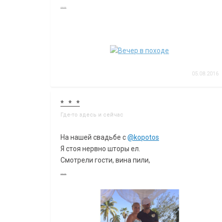
....
05.08.2016
* * *
Где-то здесь и сейчас
На нашей свадьбе с
@kopotos
Я стоя нервно шторы ел.
Смотрели гости, вина пили,
....