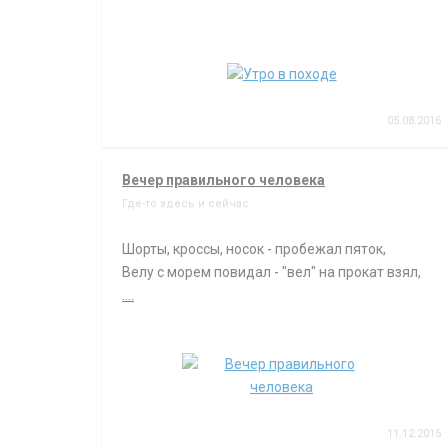
05.08.2016
Вечер правильного человека
Где-то здесь и сейчас
Шорты, кроссы, носок - пробежал пяток,
Велу с морем повидал - "вел" на прокат взял,
....
11.12.2015