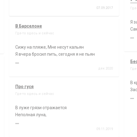
* 
07.09.2017
Где
Я з
В Барселоне
Сам
Где-то здесь и сейчас
....
Сижу на пляже, Мне несут кальян
Я вчера бросил пить, сегодня я не пьян
....
Бе
дек 2020
Где
В к
Про гуся
Зас
Где-то здесь и сейчас
....
В луже грязи отражается
Неполная луна,
....
09.11.2019