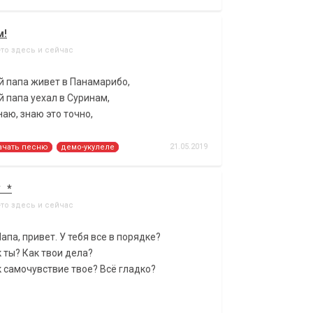
м!
-то здесь и сейчас
й папа живет в Панамарибо,
 папа уехал в Суринам,
наю, знаю это точно,
21.05.2019
ачать песню
демо-укулеле
* *
-то здесь и сейчас
апа, привет. У тебя все в порядке?
 ты? Как твои дела?
 самочувствие твое? Всё гладко?