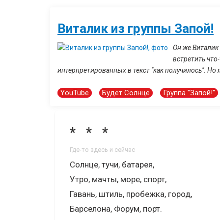
Виталик из группы Запой!
Он же Виталик
встретить что
интерпретированных в текст "как получилось". Но я
YouTube
Будет Солнце
Группа "Запой!"
* * *
Где-то здесь и сейчас
Солнце, тучи, батарея,
Утро, мачты, море, спорт,
Гавань, штиль, пробежка, город,
Барселона, Форум, порт.