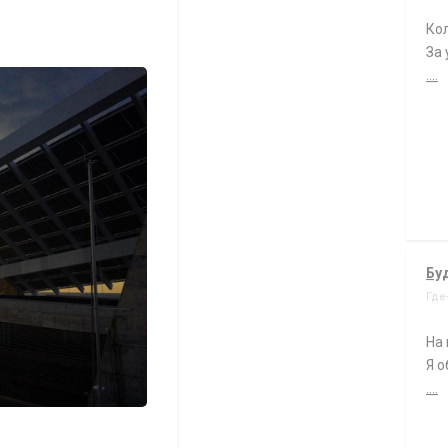
Кол
За
....
Бу
Где
На 
Я о
....