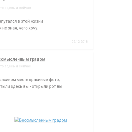
* *
-то здесь и сейчас
апутался в этой жизни
 не зная, чего хочу.
09.12.2018
ссмысленным градом
-то здесь и сейчас
расивом месте красивые фото,
тыли здесь вы - открыли рот вы