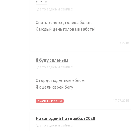
* * *
Где-то здесь и сейчас
Спать хочется, голова болит.
Каждый день голова в заботе!
....
11.06.2016
Я буду сильным
Где-то здесь и сейчас
С гордо поднятым еблом
Я к цели своей бегу
....
17.07.2015
скачать песню
Новогодний Поздрабол 2020
Где-то здесь и сейчас