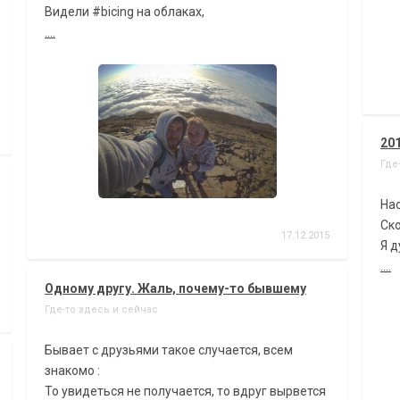
Видели #bicing на облаках,
....
20
Где
Нас
Ско
17.12.2015
Я д
....
Одному другу. Жаль, почему-то бывшему
Где-то здесь и сейчас
Бывает с друзьями такое случается, всем
знакомо :
То увидеться не получается, то вдруг вырвется