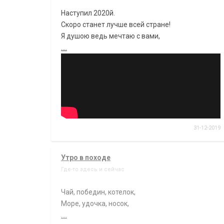
Наступил 2020й.
Скоро станет лучше всей стране!
Я душою ведь мечтаю с вами,
....
31-12-2019
Утро в походе
Где-то здесь и сейчас
Чай, победин, котелок,
Море, удочка, носок,
....