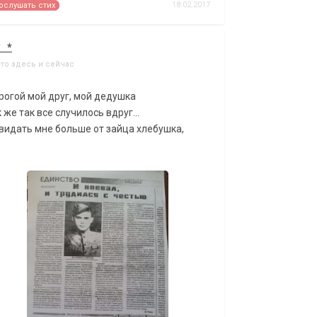
18.02.2017
ослушать стих
* *
-то здесь и сейчас
рогой мой друг, мой дедушка
 же так все случилось вдруг...
видать мне больше от зайца хлебушка,