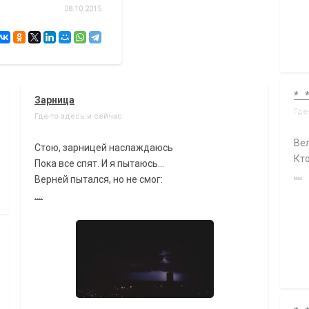
08.10.2015
* 
Зарница
Где
Где-то здесь и сейчас
Вел
Стою, зарницей наслаждаюсь
Кто
Пока все спят. И я пытаюсь...
....
Верней пытался, но не смог:
....