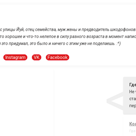
 с улицы Йуй, отец семейства, муж жены и предводитель шкодофонов
-то хорошее и что-то нелепое в силу разного возраста в момент нап
 это придумал, это было и ничего с этим уже не поделаешь. :^)
Instagram
VK
Facebook
<
Где
Не 
ста
пер
Ко
Где