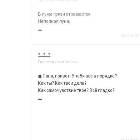
В луже грязи отражается
Неполная луна,
....
09.11.2019
* * *
Где-то здесь и сейчас
◼ Папа, привет. У тебя все в порядке?
Как ты? Как твои дела?
Как самочувствие твое? Всё гладко?
....