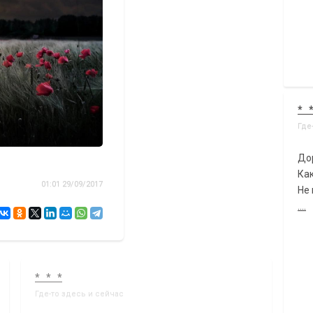
* 
Где
До
Как
01:01 29/09/2017
Не 
....
* * *
Где-то здесь и сейчас