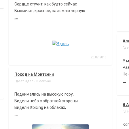
Сердце стучит, как будто сейчас
Выскочит, красное, на землю черную
....
Ал
Где
20.07.2018
У м
Ра
Не 
Поход на Монтсени
....
Где-то здесь и сейчас
Поднимались на высокую гору,
Видели небо с обратной стороны,
В 
Видели #bicing на облаках,
Где
....
Ког