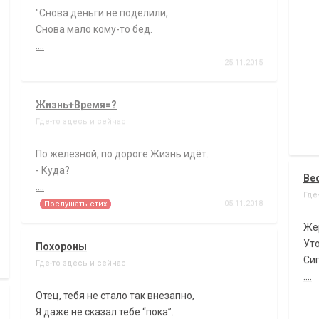
"Снова деньги не поделили,
Снова мало кому-то бед.
....
25.11.2015
Жизнь+Время=?
Где-то здесь и сейчас
По железной, по дороге Жизнь идёт.
- Куда?
Ве
....
Где
05.11.2018
Послушать стих
Жер
Уто
Похороны
Сиг
Где-то здесь и сейчас
....
Отец, тебя не стало так внезапно,
Я даже не сказал тебе “пока”.