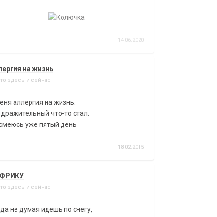
14.06.2020
лергия на жизнь
-то здесь и сейчас
еня аллергия на жизнь.
здражительный что-то стал.
смеюсь уже пятый день.
18.02.2015
АФРИКУ
-то здесь и сейчас
да не думая идешь по снегу,