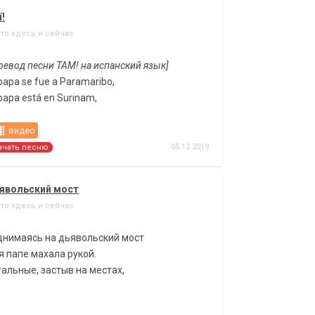
í!
-то здесь и сейчас
ревод песни ТАМ! на испанский язык]
papa se fue a Paramaribo,
papa está en Surinam,
видео
05.12.2019
ачать песню
явольский мост
-то здесь и сейчас
днимаясь на дьявольский мост
 папе махала рукой.
альные, застыв на местах,