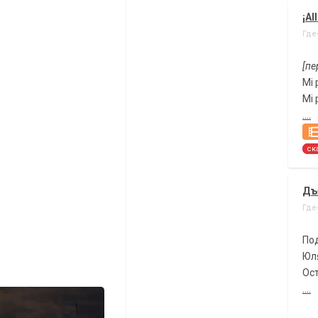
¡All
Где
[пе
Mi 
Mi 
....
ск
Дъ
Где
По
Юля
Ост
....