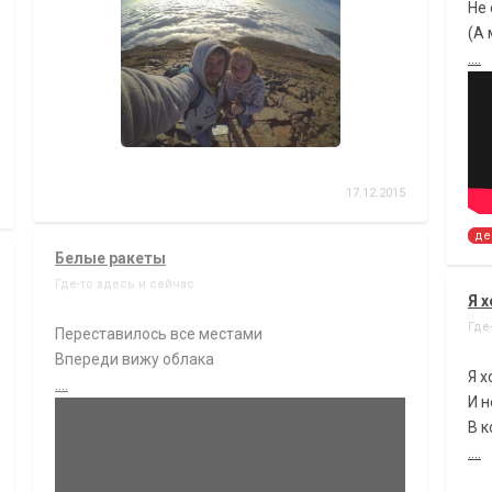
Не
(А 
....
17.12.2015
де
Белые ракеты
Где-то здесь и сейчас
Я 
Где
Переставилось все местами
Впереди вижу облака
Я х
....
И н
В к
....