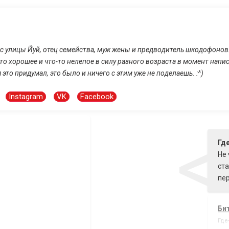
 с улицы Йуй, отец семейства, муж жены и предводитель шкодофонов
-то хорошее и что-то нелепое в силу разного возраста в момент нап
 это придумал, это было и ничего с этим уже не поделаешь. :^)
Instagram
VK
Facebook
<
Где
Не 
ста
пер
Би
Где