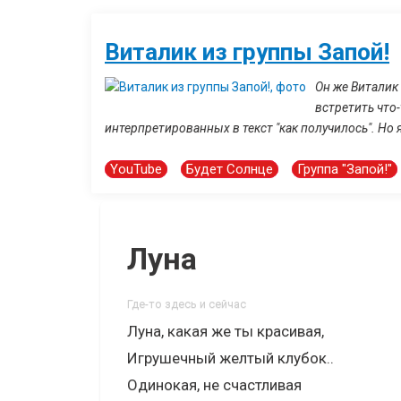
Виталик из группы Запой!
Он же Виталик
встретить что
интерпретированных в текст "как получилось". Но я
YouTube
Будет Солнце
Группа "Запой!"
Луна
Где-то здесь и сейчас
Луна, какая же ты красивая,
Игрушечный желтый клубок..
Одинокая, не счастливая