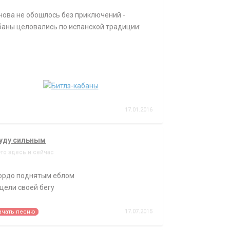
нова не обошлось без приключений -
баны целовались по испанской традиции:
17.01.2016
буду сильным
-то здесь и сейчас
гордо поднятым еблом
 цели своей бегу
17.07.2015
ачать песню