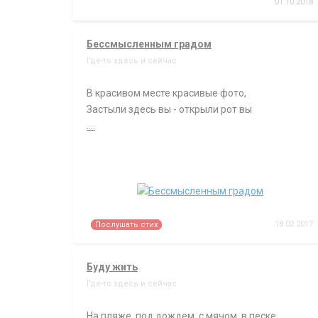
01.10.2018
Бессмысленным градом
Где-то здесь и сейчас
В красивом месте красивые фото,
Застыли здесь вы - открыли рот вы
....
18.02.2017
Послушать стих
Буду жить
Где-то здесь и сейчас
На пляже, под дождем, с мячом, в песке.