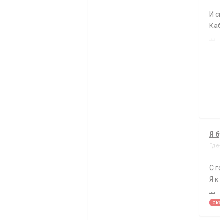
И с
Ка
....
Я 
Где
С 
Я к
....
ск