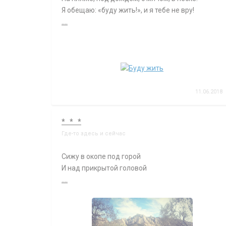
Я обещаю: «буду жить!», и я тебе не вру!
....
11.06.2018
* * *
Где-то здесь и сейчас
Сижу в окопе под горой
И над прикрытой головой
....