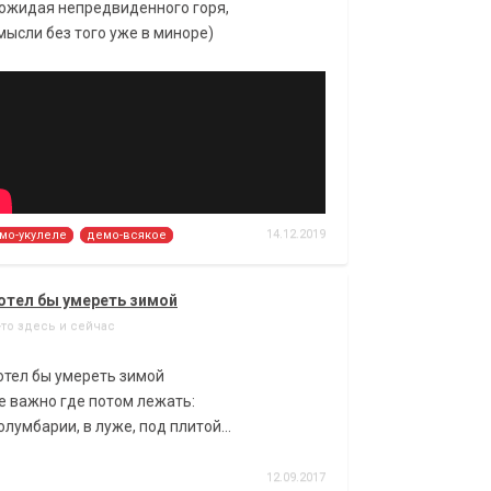
 ожидая непредвиденного горя,
мысли без того уже в миноре)
14.12.2019
мо-укулеле
демо-всякое
хотел бы умереть зимой
-то здесь и сейчас
отел бы умереть зимой
е важно где потом лежать:
олумбарии, в луже, под плитой...
12.09.2017