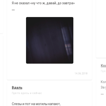
Я не сказал «ну что ж, давай, до завтра»
....
Ко
Где
14.06.2018
Кол
За
Вдаль
....
Где-то здесь и сейчас
Слезы и пот на могилы капают,