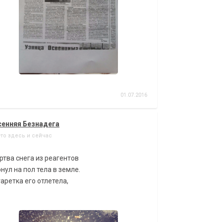
01.07.2016
сенняя Безнадега
-то здесь и сейчас
тва снега из реагентов
нул на пол тела в земле.
аретка его отлетела,