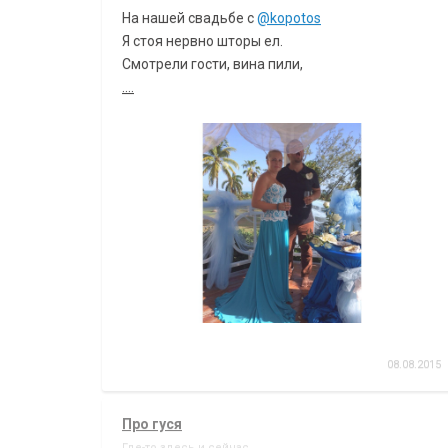
На нашей свадьбе с
@kopotos
Я стоя нервно шторы ел.
Смотрели гости, вина пили,
....
08.08.2015
Про гуся
Где-то здесь и сейчас