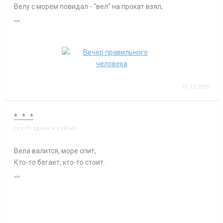
Велу с морем повидал - "вел" на прокат взял,
....
11.12.2015
* * *
Где-то здесь и сейчас
Вела валится, море спит,
Кто-то бегает, кто-то стоит.
....