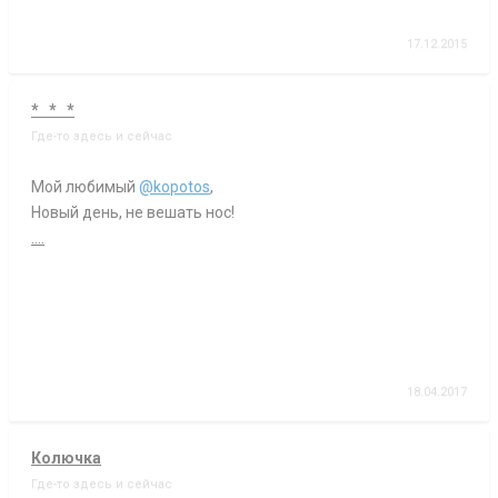
17.12.2015
* * *
Где-то здесь и сейчас
Мой любимый
@kopotos
,
Новый день, не вешать нос!
....
18.04.2017
Колючка
Где-то здесь и сейчас