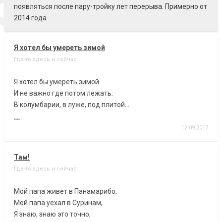
<
появляться после пару-тройку лет перерыва. Примерно от
2014 года
Я хотел бы умереть зимой
Где-то здесь и сейчас
Я хотел бы умереть зимой
И не важно где потом лежать:
В колумбарии, в луже, под плитой...
....
12.09.2017
Там!
Где-то здесь и сейчас
Мой папа живет в Панамарибо,
Мой папа уехал в Суринам,
Я знаю, знаю это точно,