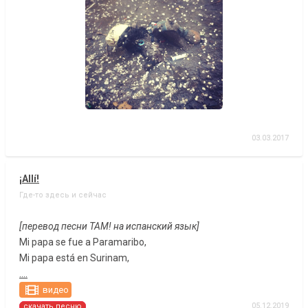
03.03.2017
¡Allí!
Где-то здесь и сейчас
[перевод песни ТАМ! на испанский язык]
Mi papa se fue a Paramaribo,
Mi papa está en Surinam,
....
видео
05.12.2019
скачать песню