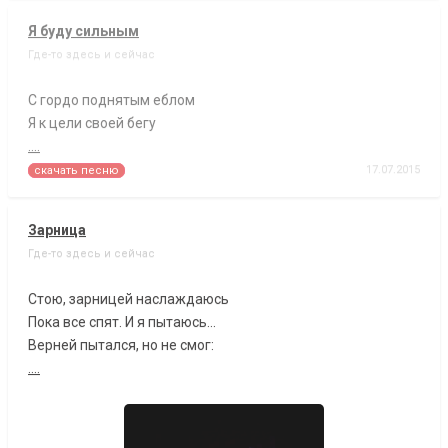
Я буду сильным
Где-то здесь и сейчас
С гордо поднятым еблом
Я к цели своей бегу
....
17.07.2015
скачать песню
Зарница
Где-то здесь и сейчас
Стою, зарницей наслаждаюсь
Пока все спят. И я пытаюсь...
Верней пытался, но не смог:
....