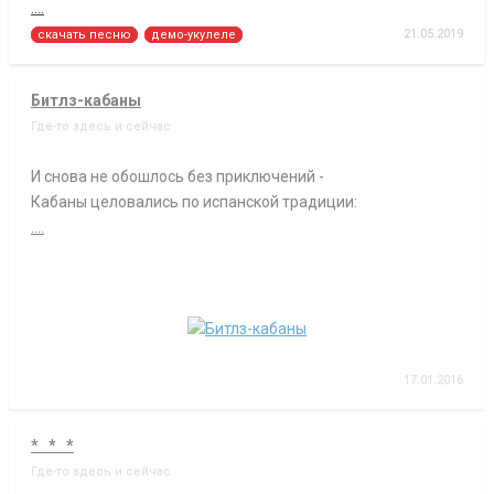
....
21.05.2019
скачать песню
демо-укулеле
Битлз-кабаны
Где-то здесь и сейчас
И снова не обошлось без приключений -
Кабаны целовались по испанской традиции:
....
17.01.2016
* * *
Где-то здесь и сейчас