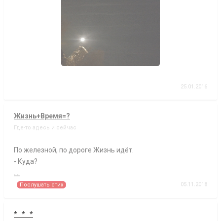
25.01.2016
Жизнь+Время=?
Где-то здесь и сейчас
По железной, по дороге Жизнь идёт.
- Куда?
....
05.11.2018
Послушать стих
* * *