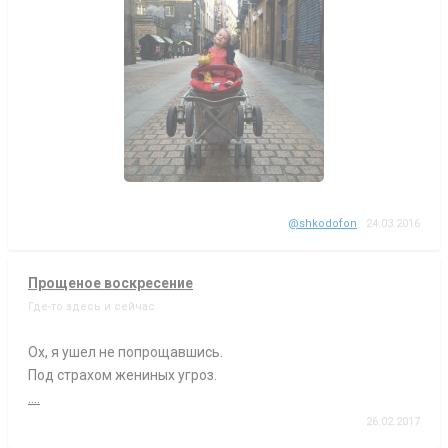
@shkodofon
24.03.2016
Прощеное воскресение
Где-то здесь и сейчас
Ох, я ушел не попрощавшись.
Под страхом жениных угроз.
....
26.02.2017