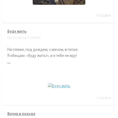
17.12.2015
Буду жить
Где-то здесь и сейчас
На пляже, под дождем, с мячом, в песке.
Я обещаю: «буду жить!», и я тебе не вру!
....
11.06.2018
Вечер в походе