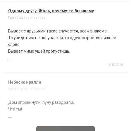
Одному другу. Жаль, почему-то бывшему
Где-то здесь и сейчас
Бывает с друзьями такое случается, всем знакомо :
То увидеться не получается, то вдруг вырвется лишнее
слово.
Бывает мимо ушей пропустишь,
....
15.10.2016
Небесное ралли
Где-то здесь и сейчас
Дом опрокинули, луну разодрали,
Чтó ты!
....