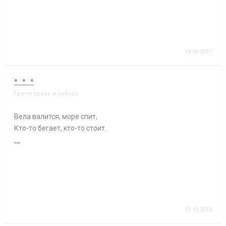
18.04.2017
* * *
Где-то здесь и сейчас
Вела валится, море спит,
Кто-то бегает, кто-то стоит.
....
17.12.2015