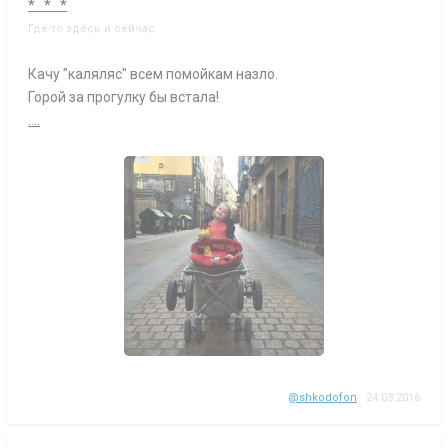
* * *
Где-то здесь и сейчас
Качу "каляляс" всем помойкам назло.
Горой за прогулку бы встала!
....
@shkodofon
24.03.2016