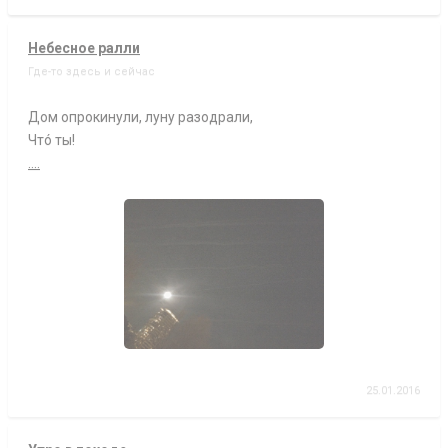
Небесное ралли
Где-то здесь и сейчас
Дом опрокинули, луну разодрали,
Чтó ты!
....
25.01.2016