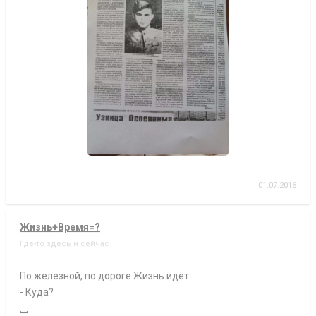
01.07.2016
Жизнь+Время=?
Где-то здесь и сейчас
По железной, по дороге Жизнь идёт.
- Куда?
....