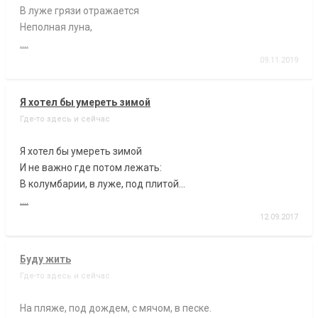
В луже грязи отражается
Неполная луна,
....
09.11.2019
Я хотел бы умереть зимой
Где-то здесь и сейчас
Я хотел бы умереть зимой
И не важно где потом лежать:
В колумбарии, в луже, под плитой...
....
12.09.2017
Буду жить
Где-то здесь и сейчас
На пляже, под дождем, с мячом, в песке.