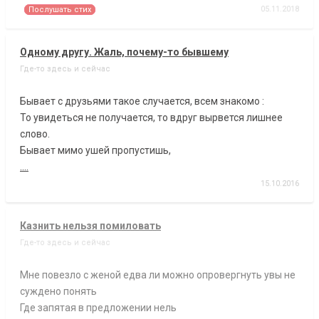
05.11.2018
Послушать стих
Одному другу. Жаль, почему-то бывшему
Где-то здесь и сейчас
Бывает с друзьями такое случается, всем знакомо :
То увидеться не получается, то вдруг вырвется лишнее
слово.
Бывает мимо ушей пропустишь,
....
15.10.2016
Казнить нельзя помиловать
Где-то здесь и сейчас
Мне повезло с женой едва ли можно опровергнуть увы не
суждено понять
Где запятая в предложении нель