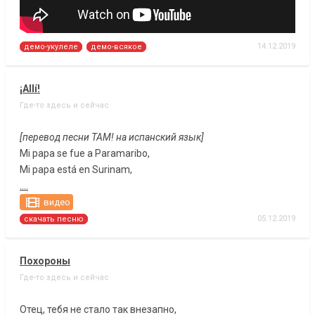
14.12.2019
демо-укулеле
демо-всякое
¡Allí!
Где-то здесь и сейчас
[перевод песни ТАМ! на испанский язык]
Mi papa se fue a Paramaribo,
Mi papa está en Surinam,
....
видео
05.12.2019
скачать песню
Похороны
Где-то здесь и сейчас
Отец, тебя не стало так внезапно,