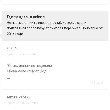
<
Где-то здесь и сейчас
Не частые стихи (а иногда песни), которые стали
появляться после пару-тройку лет перерыва. Примерно от
2014 года
* * *
Где-то здесь и сейчас
"Снова деньги не поделили,
Снова мало кому-то бед.
....
25.11.2015
Битлз-кабаны
Где-то здесь и сейчас