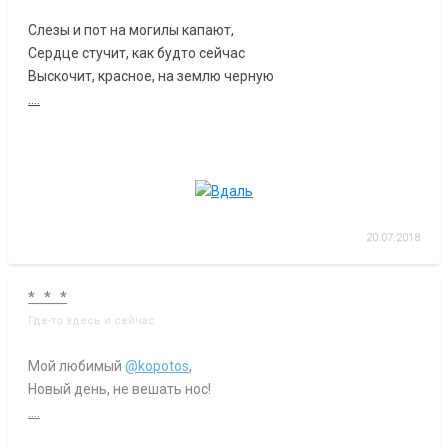
Слезы и пот на могилы капают,
Сердце стучит, как будто сейчас
Выскочит, красное, на землю черную
....
20.07.2018
* * *
Где-то здесь и сейчас
Мой любимый
@kopotos
,
Новый день, не вешать нос!
....