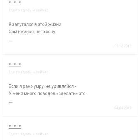
* * *
Где-то здесь и сейчас
Я запутался в этой жизни
Сам не зная, чего хочу.
....
09.12.2018
* * *
Где-то здесь и сейчас
Если я рано умру, не удивляйся -
У меня много поводов «сделать» это.
....
04.04.2019
* * *
Где-то здесь и сейчас