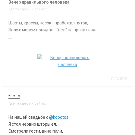
Вечер правильного человека
Где-то здесь и сейчас
Шорты, кроссы, носок - пробежал пяток,
Велу с морем повидал - "вел" на прокат взял,
....
11.12.2015
* * *
Где-то здесь и сейчас
На нашей свадьбе с
@kopotos
Я стоя нервно шторы ел.
Смотрели гости, вина пили,