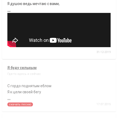
Я душою ведь мечтаю с вами,
....
31-12-2019
Я буду сильным
Где-то здесь и сейчас
С гордо поднятым еблом
Я к цели своей бегу
....
17.07.2015
скачать песню