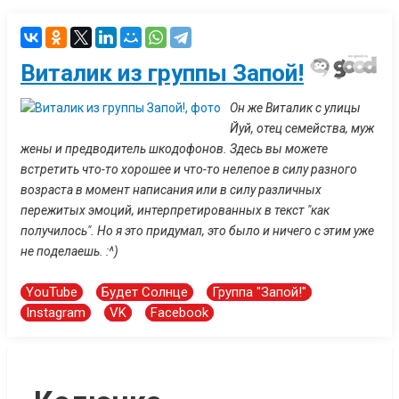
Виталик из группы Запой!
Он же Виталик с улицы
Йуй, отец семейства, муж
жены и предводитель шкодофонов. Здесь вы можете
встретить что-то хорошее и что-то нелепое в силу разного
возраста в момент написания или в силу различных
пережитых эмоций, интерпретированных в текст "как
получилось". Но я это придумал, это было и ничего с этим уже
не поделаешь. :^)
YouTube
Будет Солнце
Группа "Запой!"
Instagram
VK
Facebook