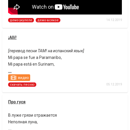
14.12.2019
демо-укулеле
демо-всякое
¡Allí!
[перевод песни ТАМ! на испанский язык]
Mi papa se fue a Paramaribo,
Mi papa está en Surinam,
....
видео
05.12.2019
скачать песню
Про гуся
В луже грязи отражается
Неполная луна,
....