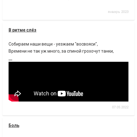
январь 2023
В ритме слёз
Собираем наши вещи - уезжаем "восвояси",
Времени не так уж много, за спиной грохочут танки,
....
07.05.2022
Боль