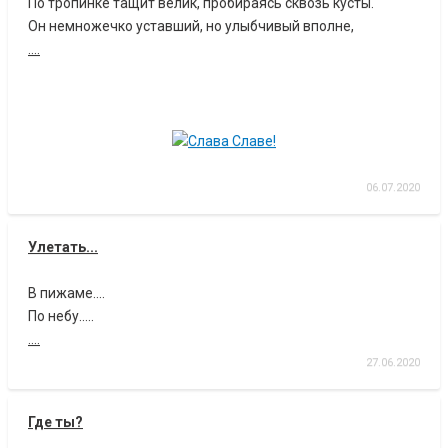
По тропинке тащит велик, пробираясь сквозь кусты.
Он немножечко уставший, но улыбчивый вполне,
....
06.07.2020
Улетать...
В пижаме....
По небу.....
....
27.06.2020
Где ты?