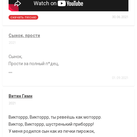
30.06.2021
скачать песню
Сынок, прости
2021
Сынок,
Прости за полный п*дец,
....
01.09.2021
Витин Гимн
2021
Викторрр, Викторрр, ты ревеёшь как моторрр.
Виктор, Викторрр, шустренький приборрр!
У меня родился сын как из печки пирожок,