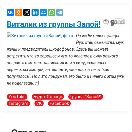
Виталик из группы Запой!
Он же Виталик с улицы
Йуй, отец семейства, муж
жены и предводитель шкодофонов. Здесь вы можете
встретить что-то хорошее и что-то нелепое в силу разного
возраста в момент написания или в силу различных
пережитых эмоций, интерпретированных в текст "как
получилось". Но я это придумал, это было и ничего с этим уже
не поделаешь. :^)
YouTube
Будет Солнце
Группа "Запой!"
Instagram
VK
Facebook