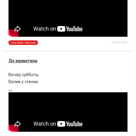
18.05.2020
скачать песню
До карантина
Вечер субботы.
Велик у стенки.
....