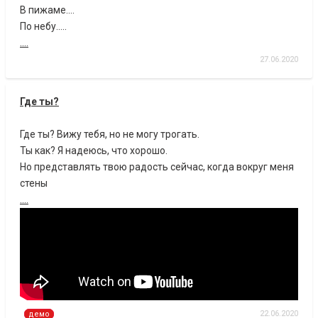
В пижаме....
По небу.....
....
27.06.2020
Где ты?
Где ты? Вижу тебя, но не могу трогать.
Ты как? Я надеюсь, что хорошо.
Но представлять твою радость сейчас, когда вокруг меня
стены
....
22.06.2020
демо