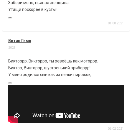
Забери меня, пьяная женщина,
Утащи поскорее в кусты!
....
01.08.2021
Витин Гимн
2021
Викторрр, Викторрр, ты ревеёшь как моторрр.
Виктор, Викторрр, шустренький приборрр!
У меня родился сын как из печки пирожок,
....
06.02.2021