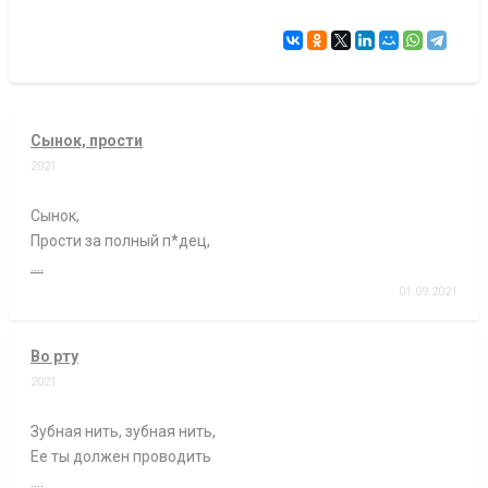
Сынок, прости
2021
Сынок,
Прости за полный п*дец,
....
01.09.2021
Во рту
2021
Зубная нить, зубная нить,
Ее ты должен проводить
....