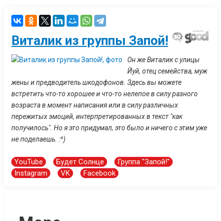
Виталик из группы Запой!
Он же Виталик с улицы
Йуй, отец семейства, муж
жены и предводитель шкодофонов. Здесь вы можете
встретить что-то хорошее и что-то нелепое в силу разного
возраста в момент написания или в силу различных
пережитых эмоций, интерпретированных в текст "как
получилось". Но я это придумал, это было и ничего с этим уже
не поделаешь. :^)
YouTube
Будет Солнце
Группа "Запой!"
Instagram
VK
Facebook