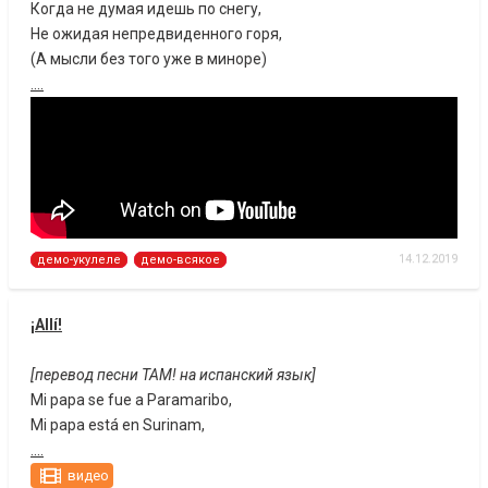
Когда не думая идешь по снегу,
Не ожидая непредвиденного горя,
(А мысли без того уже в миноре)
....
14.12.2019
демо-укулеле
демо-всякое
¡Allí!
[перевод песни ТАМ! на испанский язык]
Mi papa se fue a Paramaribo,
Mi papa está en Surinam,
....
видео