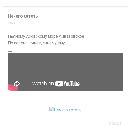
Нечего хотеть
2021
Пьяному Азовскому море Айвазовское
По колено, синее, синему ему.
....
13.08.2021