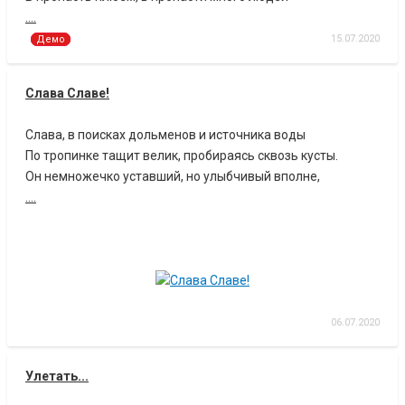
....
15.07.2020
Демо
Слава Славе!
Слава, в поисках дольменов и источника воды
По тропинке тащит велик, пробираясь сквозь кусты.
Он немножечко уставший, но улыбчивый вполне,
....
06.07.2020
Улетать...