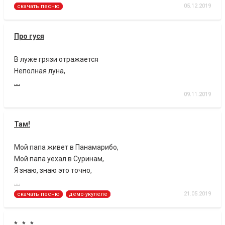
05.12.2019
скачать песню
Про гуся
В луже грязи отражается
Неполная луна,
....
09.11.2019
Там!
Мой папа живет в Панамарибо,
Мой папа уехал в Суринам,
Я знаю, знаю это точно,
....
21.05.2019
скачать песню
демо-укулеле
* * *