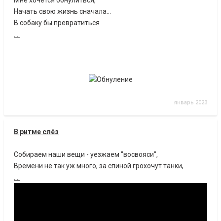
Мне хочется обнулиться,
Начать свою жизнь сначала…
В собаку бы превратиться
....
январь 2023
В ритме слёз
Собираем наши вещи - уезжаем "восвояси",
Времени не так уж много, за спиной грохочут танки,
....