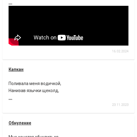
....
16.02.2024
Капкан
Поливала меня водичкой,
Нанизав язычки щеколд,
....
23.11.2023
Обнуление