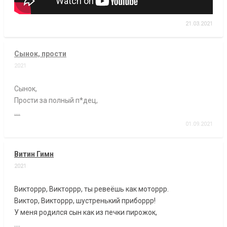
21.03.2021
Сынок, прости
2021
Сынок,
Прости за полный п*дец,
....
01.09.2021
Витин Гимн
2021
Викторрр, Викторрр, ты ревеёшь как моторрр.
Виктор, Викторрр, шустренький приборрр!
У меня родился сын как из печки пирожок,
....