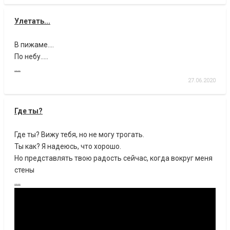
Улетать...
В пижаме....
По небу.....
....
27.06.2020
Где ты?
Где ты? Вижу тебя, но не могу трогать.
Ты как? Я надеюсь, что хорошо.
Но представлять твою радость сейчас, когда вокруг меня
стены
....