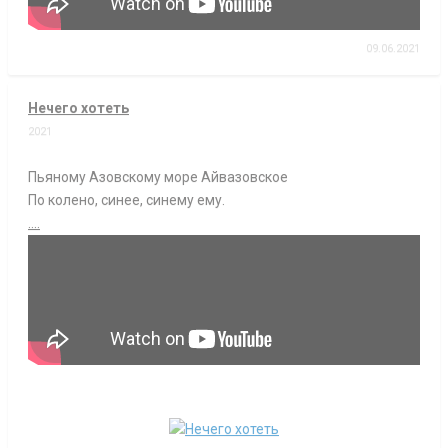
09.06.2021
Нечего хотеть
2021
Пьяному Азовскому море Айвазовское
По колено, синее, синему ему.
....