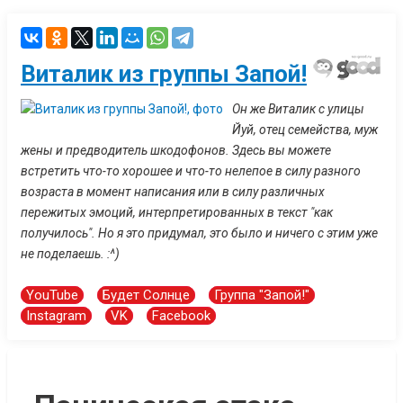
Виталик из группы Запой!
Он же Виталик с улицы
Йуй, отец семейства, муж
жены и предводитель шкодофонов. Здесь вы можете
встретить что-то хорошее и что-то нелепое в силу разного
возраста в момент написания или в силу различных
пережитых эмоций, интерпретированных в текст "как
получилось". Но я это придумал, это было и ничего с этим уже
не поделаешь. :^)
YouTube
Будет Солнце
Группа "Запой!"
Instagram
VK
Facebook