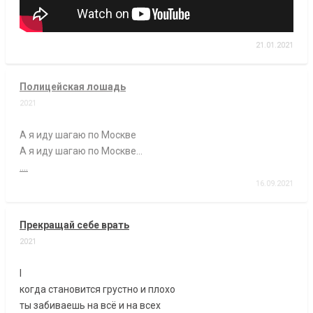
21.01.2021
Полицейская лошадь
2021
А я иду шагаю по Москве
А я иду шагаю по Москве…
....
16.09.2021
Прекращай себе врать
2021
I
когда становится грустно и плохо
ты забиваешь на всё и на всех