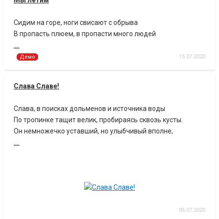
Мы летим
Сидим на горе, ноги свисают с обрыва
В пропасть плюем, в пропасти много людей
....
15.07.2020
Демо
Слава Славе!
Слава, в поисках дольменов и источника воды
По тропинке тащит велик, пробираясь сквозь кусты.
Он немножечко уставший, но улыбчивый вполне,
....
06.07.2020