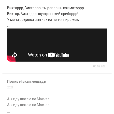
Викторрр, Викторрр, ты ревеёшь как моторрр.
Виктор, Викторрр, шустренький приборрр!
У меня родился сын как из печки пирожок,
....
06.02.2021
Полицейская лошадь
2021
А я иду шагаю по Москве
А я иду шагаю по Москве…
....