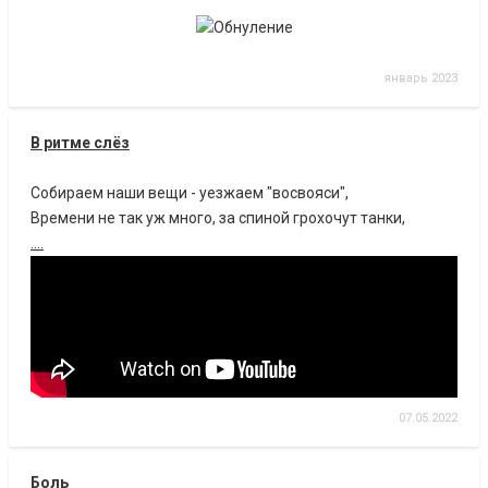
январь 2023
В ритме слёз
Собираем наши вещи - уезжаем "восвояси",
Времени не так уж много, за спиной грохочут танки,
....
07.05.2022
Боль