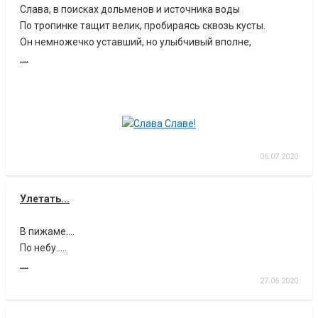
Слава, в поисках дольменов и источника воды
По тропинке тащит велик, пробираясь сквозь кусты.
Он немножечко уставший, но улыбчивый вполне,
....
06.07.2020
Улетать...
В пижаме....
По небу.....
....
27.06.2020