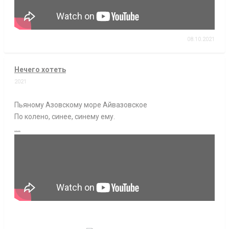
08.10.2021
Нечего хотеть
2021
Пьяному Азовскому море Айвазовское
По колено, синее, синему ему.
....