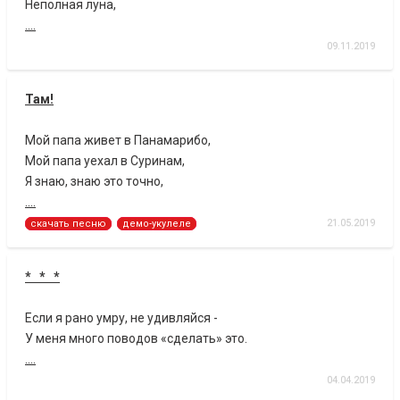
Неполная луна,
....
09.11.2019
Там!
Мой папа живет в Панамарибо,
Мой папа уехал в Суринам,
Я знаю, знаю это точно,
....
21.05.2019
скачать песню
демо-укулеле
* * *
Если я рано умру, не удивляйся -
У меня много поводов «сделать» это.
....
04.04.2019