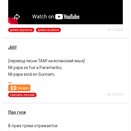
14.12.2019
демо-укулеле
демо-всякое
¡Allí!
[перевод песни ТАМ! на испанский язык]
Mi papa se fue a Paramaribo,
Mi papa está en Surinam,
....
видео
05.12.2019
скачать песню
Про гуся
В луже грязи отражается