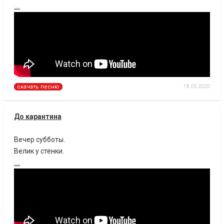
....
18.05.2020
скачать песню
До карантина
Вечер субботы.
Велик у стенки.
....