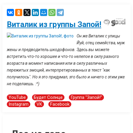
Виталик из группы Запой!
Он же Виталик с улицы
Йуй, отец семейства, муж
жены и предводитель шкодофонов. Здесь вы можете
встретить что-то хорошее и что-то нелепое в силу разного
возраста в момент написания или в силу различных
пережитых эмоций, интерпретированных в текст "как
получилось". Но я это придумал, это было и ничего с этим уже
не поделаешь. :^)
YouTube
Будет Солнце
Группа "Запой!"
Instagram
VK
Facebook