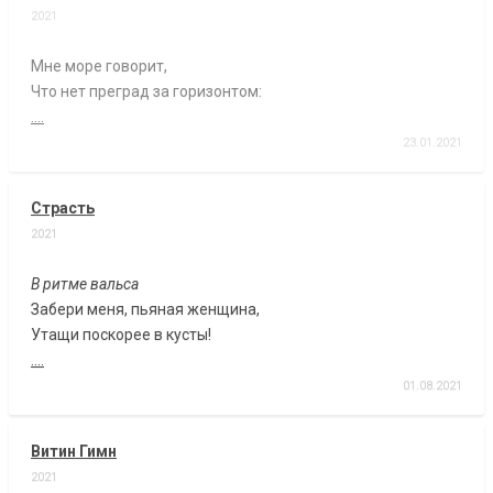
2021
Мне море говорит,
Что нет преград за горизонтом:
....
23.01.2021
Страсть
2021
В ритме вальса
Забери меня, пьяная женщина,
Утащи поскорее в кусты!
....
01.08.2021
Витин Гимн
2021