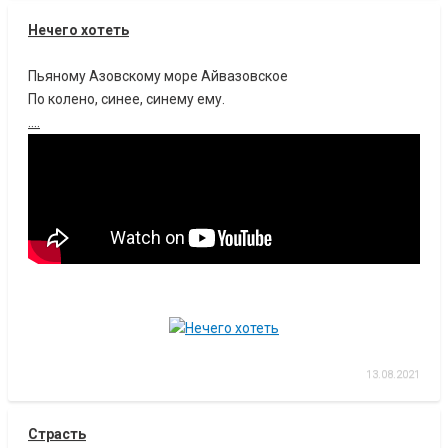
Нечего хотеть
Пьяному Азовскому море Айвазовское
По колено, синее, синему ему.
....
13.08.2021
Страсть