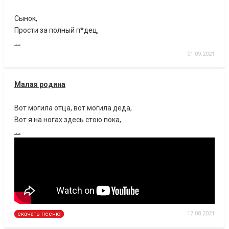
Сынок,
Прости за полный п*дец,
....
01.09.2021
Малая родина
Вот могила отца, вот могила деда,
Вот я на ногах здесь стою пока,
....
17.08.2021
скачать песню