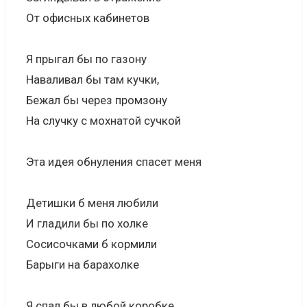
От офисных кабинетов
Я прыгал бы по газону
Наваливал бы там кучки,
Бежал бы через промзону
На случку с мохнатой сучкой
Эта идея обнуления спасет меня
Детишки б меня любили
И гладили бы по холке
Сосисочками б кормили
Барыги на барахолке
Я спал бы в любой коробке,