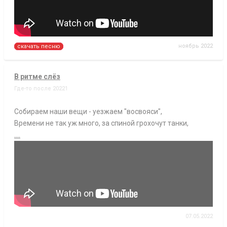
ноябрь 2022
скачать песню
В ритме слёз
Где-то после 20221
Собираем наши вещи - уезжаем "восвояси",
Времени не так уж много, за спиной грохочут танки,
....
07.05.2022