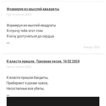
Формируя из мыслей квадраты
Где-то после 20221
Формируя из мыслей квадраты
Я строчу тебе этот стих
Я хочу достучаться до сердца
....
январь 2022
К власти пришли. Траурная песня, 16 02 2024
Где-то после 20221
К власти пришли бандиты,
Прибирают к рукам чужое,
Несогласные все убиты,
....