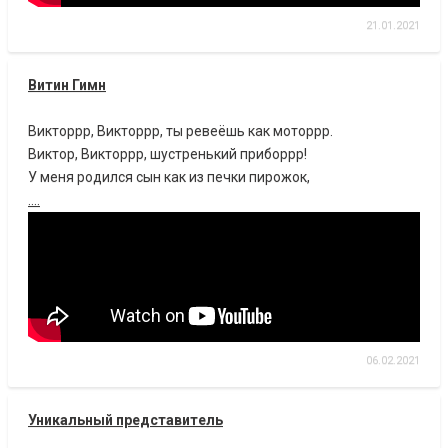
21.01.2021
Витин Гимн
Викторрр, Викторрр, ты ревеёшь как моторрр.
Виктор, Викторрр, шустренький приборрр!
У меня родился сын как из печки пирожок,
....
06.02.2021
Уникальный представитель