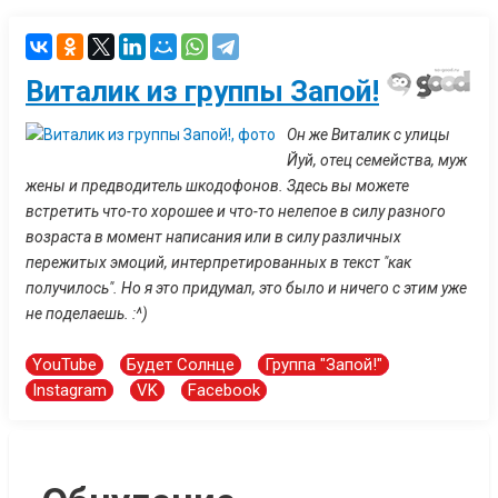
Виталик из группы Запой!
Он же Виталик с улицы
Йуй, отец семейства, муж
жены и предводитель шкодофонов. Здесь вы можете
встретить что-то хорошее и что-то нелепое в силу разного
возраста в момент написания или в силу различных
пережитых эмоций, интерпретированных в текст "как
получилось". Но я это придумал, это было и ничего с этим уже
не поделаешь. :^)
YouTube
Будет Солнце
Группа "Запой!"
Instagram
VK
Facebook