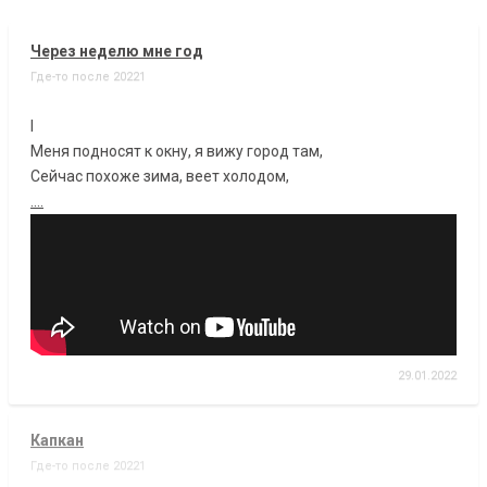
Через неделю мне год
Где-то после 20221
I
Меня подносят к окну, я вижу город там,
Сейчас похоже зима, веет холодом,
....
29.01.2022
Капкан
Где-то после 20221