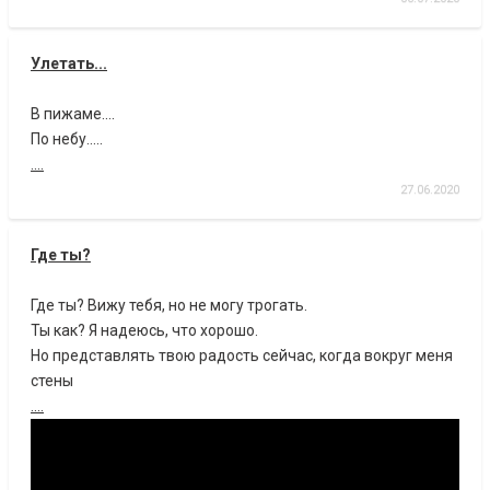
Улетать...
В пижаме....
По небу.....
....
27.06.2020
Где ты?
Где ты? Вижу тебя, но не могу трогать.
Ты как? Я надеюсь, что хорошо.
Но представлять твою радость сейчас, когда вокруг меня
стены
....