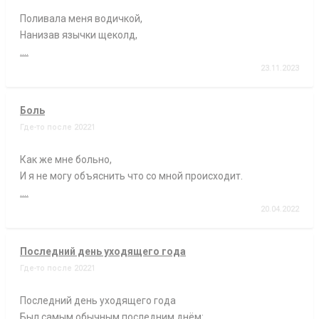
Поливала меня водичкой,
Нанизав язычки щеколд,
....
23.11.2023
Боль
Где-то после 20221
Как же мне больно,
И я не могу объяснить что со мной происходит.
....
20.04.2022
Последний день уходящего года
Где-то после 20221
Последний день уходящего года
Был самым обычным последним днём: