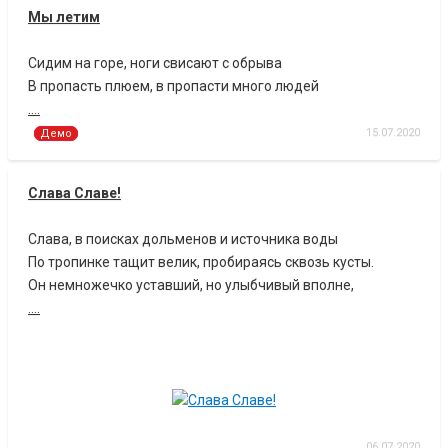
Мы летим
Сидим на горе, ноги свисают с обрыва
В пропасть плюем, в пропасти много людей
....
15.07.2020
Демо
Слава Славе!
Слава, в поисках дольменов и источника воды
По тропинке тащит велик, пробираясь сквозь кусты.
Он немножечко уставший, но улыбчивый вполне,
....
06.07.2020