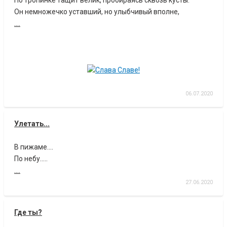
По тропинке тащит велик, пробираясь сквозь кусты.
Он немножечко уставший, но улыбчивый вполне,
....
06.07.2020
Улетать...
В пижаме....
По небу.....
....
27.06.2020
Где ты?