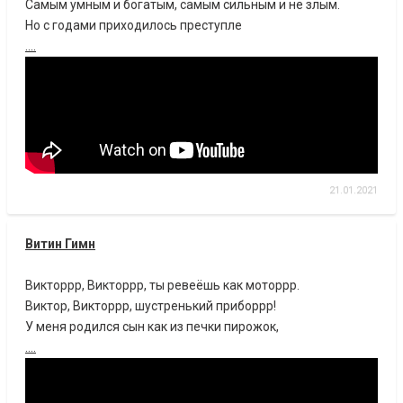
Самым умным и богатым, самым сильным и не злым.
Но с годами приходилось преступле
....
21.01.2021
Витин Гимн
Викторрр, Викторрр, ты ревеёшь как моторрр.
Виктор, Викторрр, шустренький приборрр!
У меня родился сын как из печки пирожок,
....