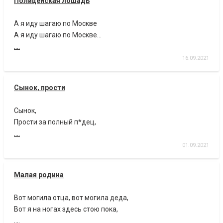
Полицейская лошадь
А я иду шагаю по Москве
А я иду шагаю по Москве…
....
16.09.2021
Сынок, прости
Сынок,
Прости за полный п*дец,
....
01.09.2021
Малая родина
Вот могила отца, вот могила деда,
Вот я на ногах здесь стою пока,
....