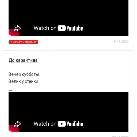
18.05.2020
скачать песню
До карантина
Вечер субботы.
Велик у стенки.
....