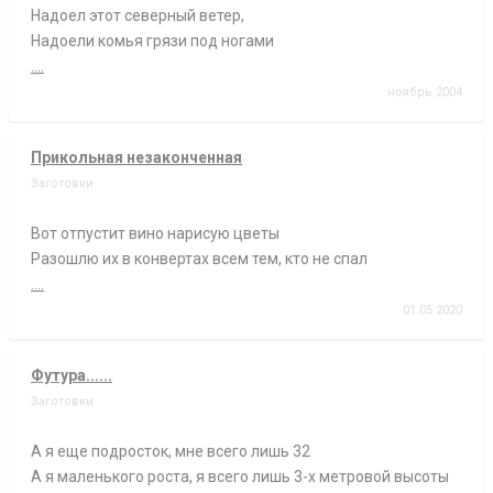
Надоел этот северный ветер,
Надоели комья грязи под ногами
....
ноябрь 2004
Прикольная незаконченная
Заготовки
Вот отпустит вино нарисую цветы
Разошлю их в конвертах всем тем, кто не спал
....
01.05.2020
Футура......
Заготовки
А я еще подросток, мне всего лишь 32
А я маленького роста, я всего лишь 3-х метровой высоты