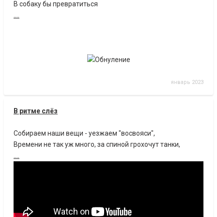
В собаку бы превратиться
....
январь 2023
В ритме слёз
Собираем наши вещи - уезжаем "восвояси",
Времени не так уж много, за спиной грохочут танки,
....