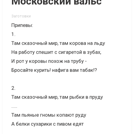
Московский вальс
Заготовки
Припевы:
1.
Там сказочный мир, там корова на льду
На работу спешит с сигаретой в зубах,
И рот у коровы похож на трубу -
Бросайте курить! нафига вам табак!?
2.
Там сказочный мир, там рыбки в пруду
.....
Там пьяные гномы копают руду
А белки сухарики с пивом едят