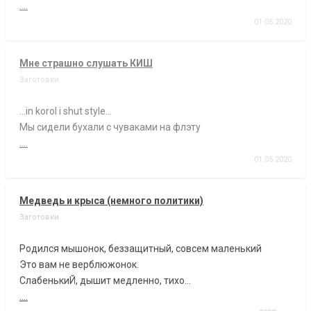
....
01.05.2020
Мне страшно слушать КИШ
Заготовки
...in korol i shut style...
Мы сидели бухали с чуваками на флэту
....
01.05.2020
Медведь и крыса (немного политики)
Заготовки
Родился мышонок, беззащитный, совсем маленький
Это вам не верблюжонок.
СлабенькиЙ, дышит медленно, тихо...
....