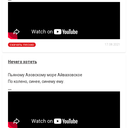
17.08.2021
скачать песню
Нечего хотеть
Пьяному Азовскому море Айвазовское
По колено, синее, синему ему.
....