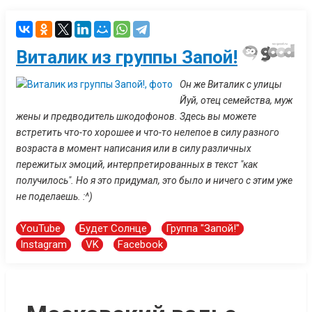
Виталик из группы Запой!
Он же Виталик с улицы
Йуй, отец семейства, муж
жены и предводитель шкодофонов. Здесь вы можете
встретить что-то хорошее и что-то нелепое в силу разного
возраста в момент написания или в силу различных
пережитых эмоций, интерпретированных в текст "как
получилось". Но я это придумал, это было и ничего с этим уже
не поделаешь. :^)
YouTube
Будет Солнце
Группа "Запой!"
Instagram
VK
Facebook